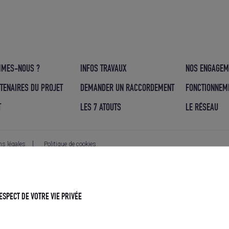
SPARD
MMES-NOUS ?
INFOS TRAVAUX
NOS ENGAGEM
TENAIRES DU PROJET
DEMANDER UN RACCORDEMENT
FONCTIONNEM
T
LES 7 ATOUTS
LE RÉSEAU
s légales
Politique de cookies
ESPECT DE VOTRE VIE PRIVÉE