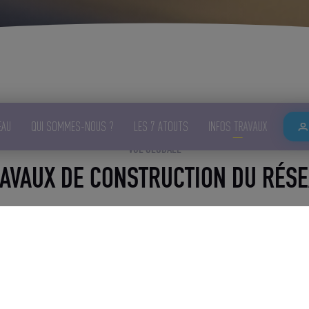
EAU
QUI SOMMES-NOUS ?
LES 7 ATOUTS
INFOS TRAVAUX
VUE GLOBALE
AVAUX DE CONSTRUCTION DU RÉS
ction du réseau dans la ville de Maizières-lès-Metz sont désormais ach
de travaux sont terminées et la circulation n’est plus impactée.
 urbain d’UEM, exploitant du réseau de chauffage urbain de Maizières-lès
osition en cas de questions. N’hésitez pas à utiliser
le formulaire de con