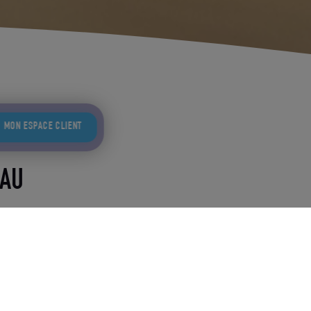
MON ESPACE CLIENT
EAU
evés. Toutes les phases
-Metz, restent à votre
tact
!