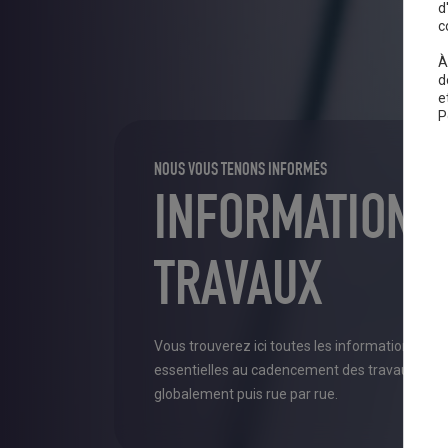
d
c
À
d
e
P
NOUS VOUS TENONS INFORMÉS
INFORMATIONS
TRAVAUX
Vous trouverez ici toutes les informations
essentielles au cadencement des travaux,
globalement puis rue par rue.