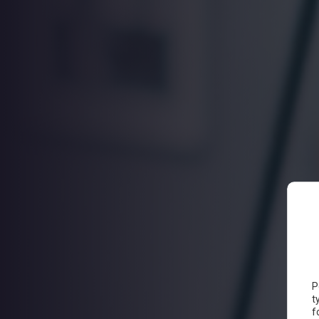
P
t
f