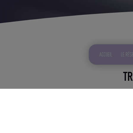
ACCUEIL
LE RÉS
TR
Les travaux de constru
Les équipes Chauffage
disp